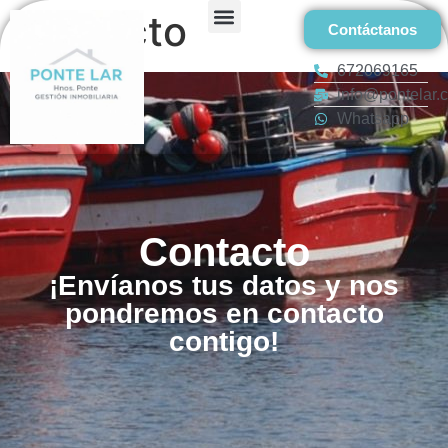
Contacto
Contáctanos
672069165
info@pontelar.
Whatsapp
Contacto
¡Envíanos tus datos y nos
pondremos en contacto
contigo!